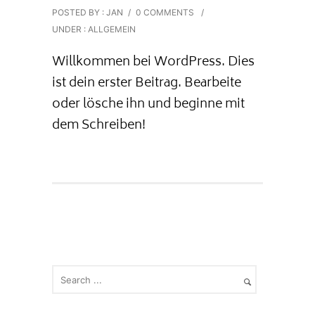
POSTED BY : JAN
/
0 COMMENTS
/
UNDER :
ALLGEMEIN
Will­kom­men bei Word­Press. Dies
ist dein ers­ter Bei­trag. Bear­bei­te
oder lösche ihn und begin­ne mit
dem Schreiben!